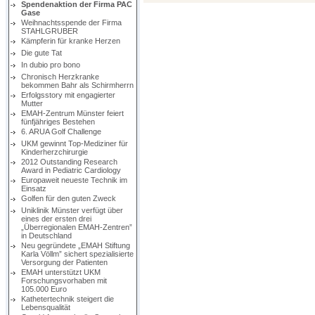
Spendenaktion der Firma PAC
Gase
Weihnachtsspende der Firma
STAHLGRUBER
Kämpferin für kranke Herzen
Die gute Tat
In dubio pro bono
Chronisch Herzkranke
bekommen Bahr als Schirmherrn
Erfolgsstory mit engagierter
Mutter
EMAH-Zentrum Münster feiert
fünfjähriges Bestehen
6. ARUA Golf Challenge
UKM gewinnt Top-Mediziner für
Kinderherzchirurgie
2012 Outstanding Research
Award in Pediatric Cardiology
Europaweit neueste Technik im
Einsatz
Golfen für den guten Zweck
Uniklinik Münster verfügt über
eines der ersten drei
„Überregionalen EMAH-Zentren”
in Deutschland
Neu gegründete „EMAH Stiftung
Karla Völlm” sichert spezialisierte
Versorgung der Patienten
EMAH unterstützt UKM
Forschungsvorhaben mit
105.000 Euro
Kathetertechnik steigert die
Lebensqualität