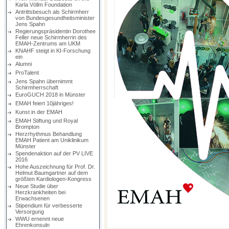
Karla Völlm Foundation
Antrittsbesuch als Schirmherr
von Bundesgesundheitsminister
Jens Spahn
Regierungspräsidentin Dorothee
Feller neue Schirmherrin des
EMAH-Zentrums am UKM
KNAHF steigt in KI-Forschung
ein
Alumni
ProTalent
Jens Spahn übernimmt
Schirmherrschaft
EuroGUCH 2018 in Münster
EMAH feiert 10jähriges!
Kunst in der EMAH
EMAH Stiftung und Royal
Brompton
Herzrhythmus Behandlung
EMAH Patient am Uniklinikum
Münster
Spendenaktion auf der PV LIVE
2016
Hohe Auszeichnung für Prof. Dr.
Helmut Baumgartner auf dem
größten Kardiologen-Kongress
Neue Studie über
Herzkrankheiten bei
Erwachsenen
Stipendium für verbesserte
Versorgung
WWU ernennt neue
Ehrenkonsuln