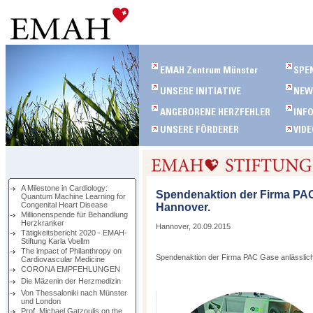
A Milestone in Cardiology:
Spendenaktion der Firma PAC
Quantum Machine Learning for
Congenital Heart Disease
Hannover.
Millionenspende für Behandlung
Herzkranker
Hannover, 20.09.2015
Tätigkeitsbericht 2020 - EMAH-
Stiftung Karla Voellm
The impact of Philanthropy on
Spendenaktion der Firma PAC Gase anlässlich
Cardiovascular Medicine
CORONA EMPFEHLUNGEN
Die Mäzenin der Herzmedizin
Von Thessaloniki nach Münster
und London
Prof. Michael Gatzoulis on the