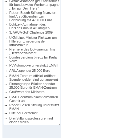
Gerald Asamoah gibt Startschuss
für bundesweite Werbekampagne
„Hör auf Dein Herz”
Robert Bosch Stiftung finanziert
fünf Arzt-Stipendien zur
Fortbildung mit 470.000 Euro
Echtzeit-Aufnahmen des
Herzens nun in 4D möglich
3. ARUA Golf Challenge 2009
UKM bittet Minister Pinkwart um
Hilfe zur Erneuerung der
Infrastruktur
Premiere des Dokumentarfilms
„Herzspezialisten”
Bundesverdienstkreuz für Karla
Völlm
PV Automotive unterstützt EMAH
ARUA spendet 25.000 Euro
EMAH Zentrum offiziell eröffnet -
Spendengelder sind gut angelegt
Firmengruppe Bücker spendet
25.000 Euro für EMAH-Zentrum
Grußwort des Ministers
EMAH-Zentrum nimmt allmählich
Gestalt an
Robert Bosch Stiftung unterstützt
EMAH
Hilfe bei Herzfehler
Drei Stiftungsprofessuren auf
einen Streich