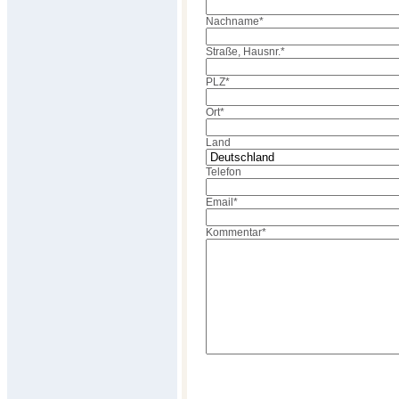
Nachname
*
Straße, Hausnr.
*
PLZ
*
Ort
*
Land
Telefon
Email
*
Kommentar
*