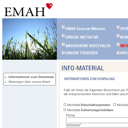
Informationen zum Download
Meinungen über unsere Arbeit
Falls wir Ihnen die folgenden Broschüren per P
die entsprechenden Kästchen und füllen ansc
Merkblatt
Erbschaftsspenden
Merkbla
Merkblatt
Geburtstage/Jubiläen
Firma
Vorname
*