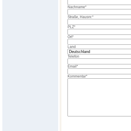
Nachname
*
Straße, Hausnr.
*
PLZ
*
Ort
*
Land
Telefon
Email
*
Kommentar
*