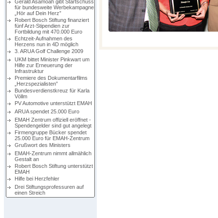
Gerald Asamoah gibt Startschuss
für bundesweite Werbekampagne
„Hör auf Dein Herz”
Robert Bosch Stiftung finanziert
fünf Arzt-Stipendien zur
Fortbildung mit 470.000 Euro
Echtzeit-Aufnahmen des
Herzens nun in 4D möglich
3. ARUA Golf Challenge 2009
UKM bittet Minister Pinkwart um
Hilfe zur Erneuerung der
Infrastruktur
Premiere des Dokumentarfilms
„Herzspezialisten”
Bundesverdienstkreuz für Karla
Völlm
PV Automotive unterstützt EMAH
ARUA spendet 25.000 Euro
EMAH Zentrum offiziell eröffnet -
Spendengelder sind gut angelegt
Firmengruppe Bücker spendet
25.000 Euro für EMAH-Zentrum
Grußwort des Ministers
EMAH-Zentrum nimmt allmählich
Gestalt an
Robert Bosch Stiftung unterstützt
EMAH
Hilfe bei Herzfehler
Drei Stiftungsprofessuren auf
einen Streich