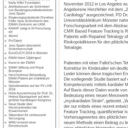
Karla Völlm Foundation
November 2012 in Los Angeles wu
Antrittsbesuch als Schirmherr
Angeborene Herzfehler mit dem „2
von Bundesgesundheitsminister
Jens Spahn
Cardiology“ ausgezeichnet. PD Dr.
Regierungspräsidentin Dorothee
Universitätsklinikum Münster nahm
Feller neue Schirmherrin des
EMAH-Zentrums am UKM
Forschungsarbeit mit dem Abstract
KNAHF steigt in KI-Forschung
CMR Based Feature Tracking is Re
ein
Alumni
Patients with Repaired Tetralogy of
ProTalent
Risikoprädiktoren für den plötzlich
Jens Spahn übernimmt
Tetralogie.
Schirmherrschaft
EuroGUCH 2018 in Münster
EMAH feiert 10jähriges!
Patienten mit einer Fallot’schen Tet
Kunst in der EMAH
EMAH Stiftung und Royal
Korrektur im Kindesalter ein deutl
Brompton
Leider können diese tragischen Er
Herzrhythmus Behandlung
EMAH Patient am Uniklinikum
Die vorliegende Studie basiert auf
Münster
Kompetenznetz mittels kardialer 
Spendenaktion auf der PV LIVE
2016
Auf Basis dieser Daten wurde von
Hohe Auszeichnung für Prof. Dr.
Bedeutung eines neuen Messwerte
Helmut Baumgartner auf dem
größten Kardiologen-Kongress
„myokardialen Strain“, getestet. 
Neue Studie über
der nur mittels eines rezent entw
Herzkrankheiten bei
Erwachsenen
Feature Tracking, quantifizierbar i
Stipendium für verbesserte
Vorhersagewertes des plötzlichen T
Versorgung
neuen Methode einen Beitrag zu le
WWU ernennt neue
Ehrenkonsuln
eines plötzlichen Herztodes genaue