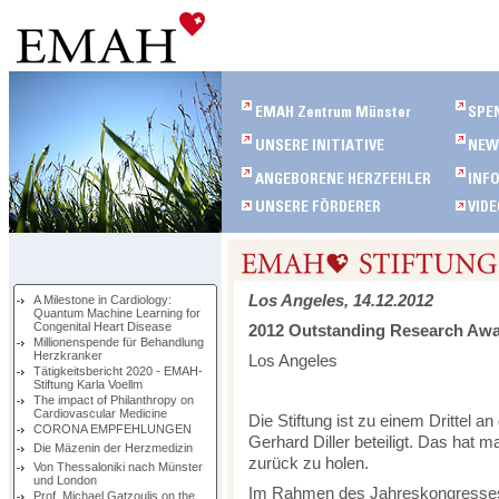
Los Angeles, 14.12.2012
A Milestone in Cardiology:
Quantum Machine Learning for
Congenital Heart Disease
2012 Outstanding Research Awar
Millionenspende für Behandlung
Herzkranker
Los Angeles
Tätigkeitsbericht 2020 - EMAH-
Stiftung Karla Voellm
The impact of Philanthropy on
Cardiovascular Medicine
Die Stiftung ist zu einem Drittel an
CORONA EMPFEHLUNGEN
Gerhard Diller beteiligt. Das hat 
Die Mäzenin der Herzmedizin
zurück zu holen.
Von Thessaloniki nach Münster
und London
Im Rahmen des Jahreskongresses 
Prof. Michael Gatzoulis on the