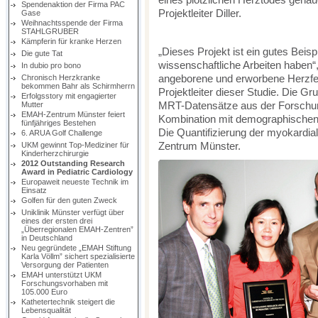
Spendenaktion der Firma PAC
Projektleiter Diller.
Gase
Weihnachtsspende der Firma
STAHLGRUBER
Kämpferin für kranke Herzen
„Dieses Projekt ist ein gutes Beisp
Die gute Tat
wissenschaftliche Arbeiten haben“, 
In dubio pro bono
angeborene und erworbene Herzfe
Chronisch Herzkranke
bekommen Bahr als Schirmherrn
Projektleiter dieser Studie. Die G
Erfolgsstory mit engagierter
MRT-Datensätze aus der Forschu
Mutter
EMAH-Zentrum Münster feiert
Kombination mit demographischen 
fünfjähriges Bestehen
Die Quantifizierung der myokardia
6. ARUA Golf Challenge
Zentrum Münster.
UKM gewinnt Top-Mediziner für
Kinderherzchirurgie
2012 Outstanding Research
Award in Pediatric Cardiology
Europaweit neueste Technik im
Einsatz
Golfen für den guten Zweck
Uniklinik Münster verfügt über
eines der ersten drei
„Überregionalen EMAH-Zentren”
in Deutschland
Neu gegründete „EMAH Stiftung
Karla Völlm” sichert spezialisierte
Versorgung der Patienten
EMAH unterstützt UKM
Forschungsvorhaben mit
105.000 Euro
Kathetertechnik steigert die
Lebensqualität