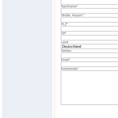
Nachname
*
Straße, Hausnr.
*
PLZ
*
Ort
*
Land
Telefon
Email
*
Kommentar
*