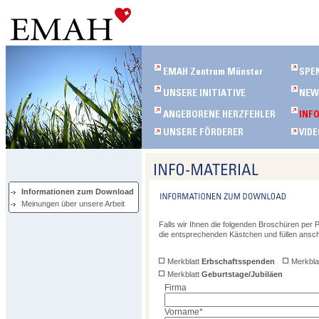
Informationen zum Download
Meinungen über unsere Arbeit
Falls wir Ihnen die folgenden Broschüren per P
die entsprechenden Kästchen und füllen ansc
Merkblatt
Erbschaftsspenden
Merkbla
Merkblatt
Geburtstage/Jubiläen
Firma
Vorname
*